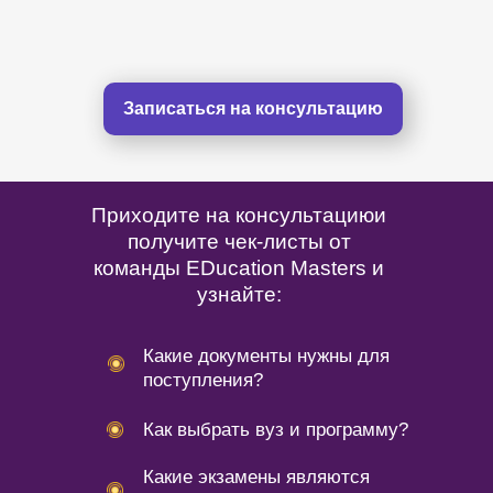
так как перспективное направление
с
и просто очень нравится. Учеба
и
нравится, не учу бесполезные по
п
моему мнению, предметы, сам
с
Записаться на консультацию
составляю себе расписание.
р
р
д
Приходите на консультациюи
М
получите чек-листы от
м
команды EDucation Masters и
п
узнайте:
«
с
Какие документы нужны для
п
поступления?
о
Как выбрать вуз и программу?
в
в
Какие экзамены являются