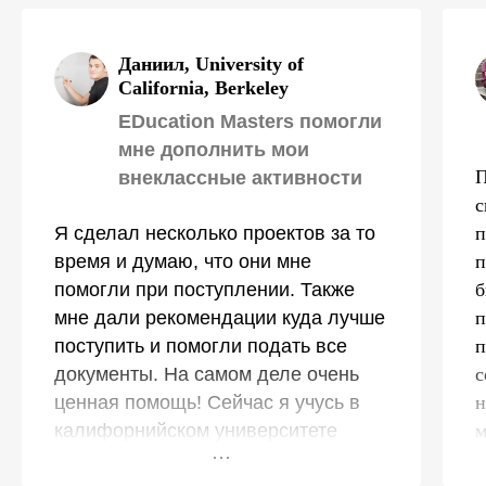
Даниил, University of
California, Berkeley
EDucation Masters помогли
мне дополнить мои
П
внеклассные активности
с
Я сделал несколько проектов за то
п
время и думаю, что они мне
п
помогли при поступлении. Также
б
мне дали рекомендации куда лучше
п
поступить и помогли подать все
п
документы. На самом деле очень
с
ценная помощь! Сейчас я учусь в
н
калифорнийском университете
м
Беркли. Изучаю программирование,
с