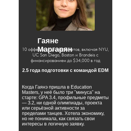
Гаяне
Маргарян
10 офферов от университетов, включая NYU,
UC San Diego, Boston и Brandeis с
финансированием до $34,000 в год
2.5 года подготовки с командой EDM
Когда Гаянэ пришла в Education
Masters, у неё было три "минуса" на
старте: GPA 3.4, профильные предметы
— 3.2, ни одной олимпиады, проекта
или серьёзной активности за
пределами танцев. Хотела экономику,
но не понимала, как связать свои
интересы в логичную заявку.