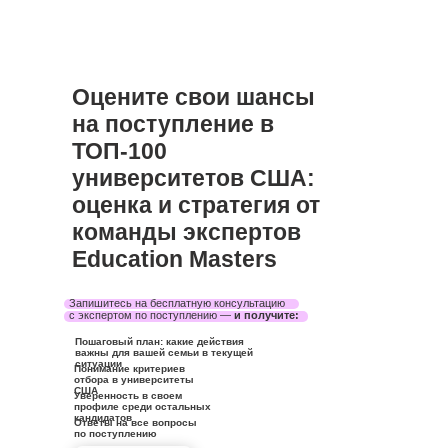
Оцените свои шансы
на поступление
в
ТОП-100
университетов США:
оценка и стратегия от
команды экспертов
Education Masters
Запишитесь на бесплатную консультацию
с экспертом по поступлению —
и получите:
Пошаговый план:
какие действия
важны для вашей семьи в текущей
ситуации
Понимание
критериев
отбора в университеты
США
Уверенность
в своем
профиле среди остальных
кандидатов
Ответы на все вопросы
по поступлению