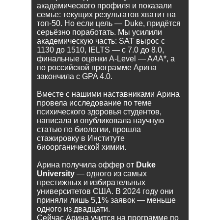
академического профиля и показали
семье: текущих результатов хватит на
топ-50. Но если цель — Duke, придётся
серьёзно поработать. Мы усилили
академическую часть: SAT вырос с
1130 до 1510, IELTS — с 7.0 до 8.0,
финальные оценки A-Level — A
A
A*, а
по российской программе Арина
закончила с GPA 4.0.
Вместе с нашими наставниками Арина
провела исследование по теме
психического здоровья студентов,
написала и опубликовала научную
статью по биологии, прошла
стажировку в Институте
биоорганической химии.
Арина получила оффер от
Duke
University
— одного из самых
престижных и избирательных
университетов США. В 2024 году они
приняли лишь 5,1% заявок — меньше
одного из двадцати.
Сейчас Арина учится на программе по