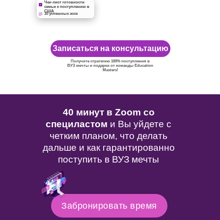
Чек-лист готовности
семьи к поступлению в
США
10 успешных эссе
Записаться на консультацию
Получите стратегию 100% поступления в
ВУЗ мечты и подарки от команды Education
Masters!
40 минут в Zoom со
специластом
и Вы уйдете с
четким планом, что делать
дальше и как гарантированно
поступить в ВУЗ мечты
Забронировать время