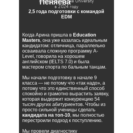
Пеняева
Поступила в Duke University
в 2024 году
2,5 года подготовки с командой
EDM
Когда Арина пришла в
Education
Masters
, она уже казалась идеальным
кандидатом: отличница, параллельно
осваивала сложную программу A-
Level, говорила на хорошем
английском (IELTS 7.0) и была
мастером спорта по бальным танцам.
Мы начали подготовку в начале 9
класса — не потому что «так надо», а
потому что это единственный способ
спокойно и грамотно вырастить заявку,
которая выдержит конкуренцию 54
тысяч других абитуриентов. Чтобы из
просто сильной ученицы сделать
кандидата на топ-10
, мы полностью
перестроили подход к поступлению.
Мы провели диагностику