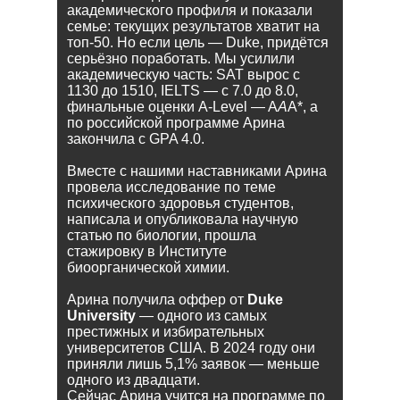
академического профиля и показали
семье: текущих результатов хватит на
топ-50. Но если цель — Duke, придётся
серьёзно поработать. Мы усилили
академическую часть: SAT вырос с
1130 до 1510, IELTS — с 7.0 до 8.0,
финальные оценки A-Level — A
A
A*, а
по российской программе Арина
закончила с GPA 4.0.
Вместе с нашими наставниками Арина
провела исследование по теме
психического здоровья студентов,
написала и опубликовала научную
статью по биологии, прошла
стажировку в Институте
биоорганической химии.
Арина получила оффер от
Duke
University
— одного из самых
престижных и избирательных
университетов США. В 2024 году они
приняли лишь 5,1% заявок — меньше
одного из двадцати.
Сейчас Арина учится на программе по