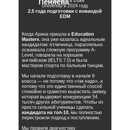
Пеняева
Поступила в Duke
University в 2024 году
2,5 года подготовки с командой
EDM
Когда Арина пришла в
Education
Masters
, она уже казалась идеальным
кандидатом: отличница, параллельно
осваивала сложную программу A-
Level, говорила на хорошем
английском (IELTS 7.0) и была
мастером спорта по бальным танцам.
Мы начали подготовку в начале 9
класса — не потому что «так надо», а
потому что это единственный способ
спокойно и грамотно вырастить заявку,
которая выдержит конкуренцию 54
тысяч других абитуриентов. Чтобы из
просто сильной ученицы сделать
кандидата на топ-10
, мы полностью
перестроили подход к поступлению.
Мы провели диагностику