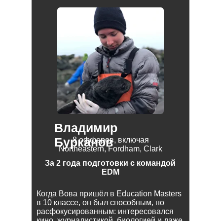
Владимир
Бурканов
8 офферов, включая
Northeastern, Fordham, Clark
За 2 года подготовки с командой
EDM
Когда Вова пришёл в Education Masters
в 10 классе, он был способным, но
расфокусированным: интересовался
кино, журналистикой, биологией и даже