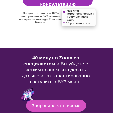
консультацию
Чек-лист
Получите стратегию 100%
готовности семьи к
поступления в ВУЗ мечты и
поступлению в
подарки от команды Education
США
Masters!
10 успешных эссе
40 минут в Zoom со
специластом
и Вы уйдете с
четким планом, что делать
дальше и как гарантированно
поступить в ВУЗ мечты
Забронировать время